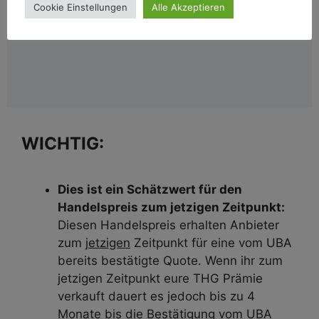
Cookie Einstellungen
Alle Akzeptieren
WICHTIG:
Dies ist ein Schätzwert für den
Handelspreis zum jetzigen Zeitpunkt:
Diesen Handelspreis erhalten Anbieter
zum
jetzigen
Zeitpunkt für eine vom UBA
bereits bestätigte Quote. Wenn ihr zum
jetzigen Zeitpunkt eure THG Prämie
verkauft dauert es jedoch bis zu 4
Monate bis die Bestätigung vom UBA