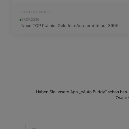
LETZTES UPDATE
27.07.2026
Neue TOP Prämie: Geld für eAuto erhöht auf 390€
Haben Sie unsere App „eAuto Buddy“ schon herun
Zweija