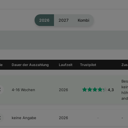
2026
2027
Kombi
s (€)
Gruppe
110,00 €
Quotenjahr 
115,00 €
Quotenjahr 
ie
Dauer der Auszahlung
Laufzeit
Trustpilot
Zus
125,00 €
Quotenjahr 
Bes
125,00 €
Quotenjahr 
kei
€
4-16 Wochen
2026
4,3
höh
an
135,00 €
Quotenjahr 
135,00 €
Quotenjahr 
€
keine Angabe
2026
-
-
135,00 €
Quotenjahr 