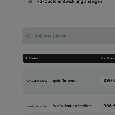
THG-Quotenentwicklung anzeigen
Monat
Prei
Mai 2025
Jun. 2025
Anbieter
FIX-Präm
Jul. 2025
Aug. 2025
390 
geld-für-eAuto
Sep. 2025
Okt. 2025
366 
WirKaufenDeinZertifikat
Nov. 2025 1/2