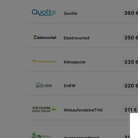
Nov. 2025 2/2
360 
Quotlix
Dez. 2025
Jan 2026
350 
Elektrovorteil
Feb 2026
März 2026
335 
Klimaquote
320 
EnBW
311 €
WirkaufendeineTHG
310 €
mygreencashback