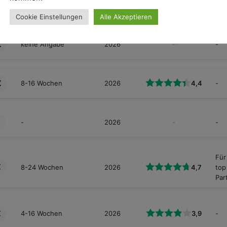
Pay
Cookie Einstellungen
Alle Akzeptieren
€
keine Angabe
2026
-
-
€
8-16 Wochen
2026
4,4
-
€
-
2026
-
-
Für
€
8-24 Wochen
2026
4,7
top
Par
€
4-16 Wochen
2026
3,9
-