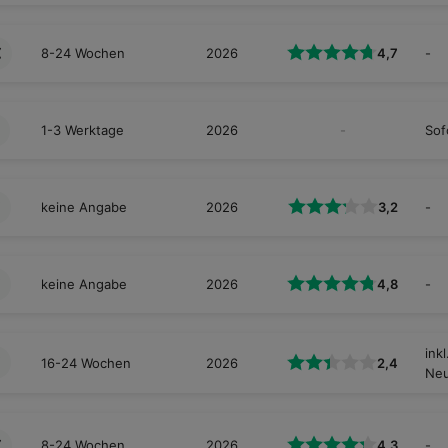
€
8-24 Wochen
2026
4,7
-
1-3 Werktage
2026
-
Sof
€
keine Angabe
2026
3,2
-
€
keine Angabe
2026
4,8
-
ink
€
16-24 Wochen
2026
2,4
Neu
€
8-24 Wochen
2026
4,3
-