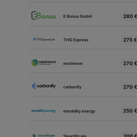
280 
E Bonus GmbH
275 €
THG Express
270 
nextmove
270 
carbonify
250 
emobility energy
200 
Smartificate