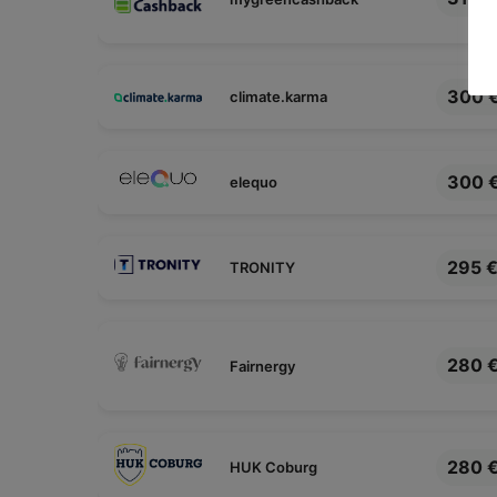
300 
climate.karma
300 
elequo
295 
TRONITY
280 
Fairnergy
280 
HUK Coburg