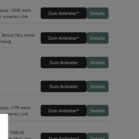
tenjahr 2026
lusiv: 120€ mehr
Zum Anbieter*
Details
r unseren Link
tenjahr 2026
tenjahr 2026
 Bonus fürs erste
Zum Anbieter*
Details
rzeug
tenjahr 2026
tenjahr 2026
Zum Anbieter
Details
Zum Anbieter
Details
lusiv: 117€ mehr
Zum Anbieter*
Details
r unseren Link
lusiv 110EUR
Zum Anbieter*
Details
ätzlich über uns;