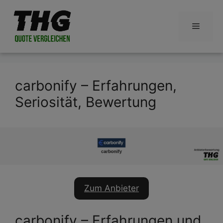
Zum
Inhalt
Menü
springen
carbonify – Erfahrungen,
Seriosität, Bewertung
Zum Anbieter
carbonify – Erfahrungen und