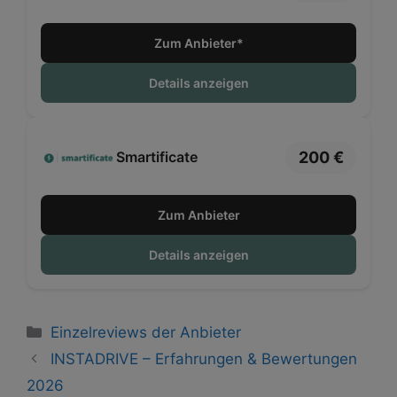
Zum Anbieter*
Details anzeigen
200 €
Smartificate
Zum Anbieter
Details anzeigen
Kategorien
Einzelreviews der Anbieter
INSTADRIVE – Erfahrungen & Bewertungen
2026