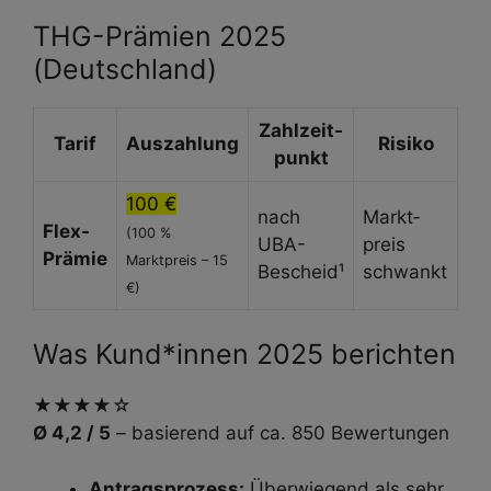
THG-Prämien 2025
(Deutschland)
Zahl­zeit­
Tarif
Auszahlung
Risiko
punkt
100 €
nach
Markt­
Flex-
(100 %
UBA-
preis
Prämie
Marktpreis – 15
Bescheid¹
schwankt
€)
Was Kund*innen 2025 berichten
★★★★☆
Ø 4,2 / 5
– basierend auf ca. 850 Bewertungen
Antragsprozess:
Überwiegend als sehr