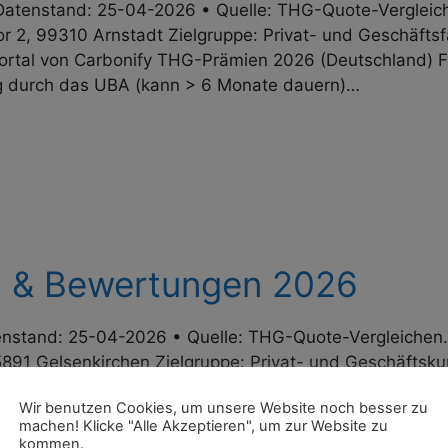
tenstand: 25-04-2026 • Quelle: THG-Quote-Vergleichen
2, 99310 Arnstadt Zielgruppe: Privat- und Geschäftsf
ortal von Carbonify THG-Prämien 2026 (Deutschland) Fa
ng durch das UBA (kann > 6 Monate dauern)…
en & Bewertungen 2026
nstand: 25-04-2026 • Quelle: THG-Quote-Vergleichen.de
45891 Gelsenkirchen Zielgruppe: Privat- und Geschäft
o Fixprämie 270 € nach UBA-Bescheid¹ kein Was Kund*i
Wir benutzen Cookies, um unsere Website noch besser zu
machen! Klicke "Alle Akzeptieren", um zur Website zu
kommen.