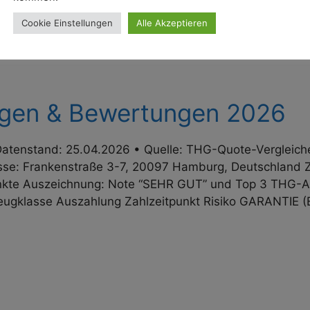
Cookie Einstellungen
Alle Akzeptieren
ngen & Bewertungen 2026
tenstand: 25.04.2026 • Quelle: THG-Quote-Vergleiche
e: Frankenstraße 3-7, 20097 Hamburg, Deutschland Ziel
­punkte Auszeichnung: Note “SEHR GUT” und Top 3 THG-A
zeugklasse Auszahlung Zahl­zeit­punkt Risiko GARANTIE