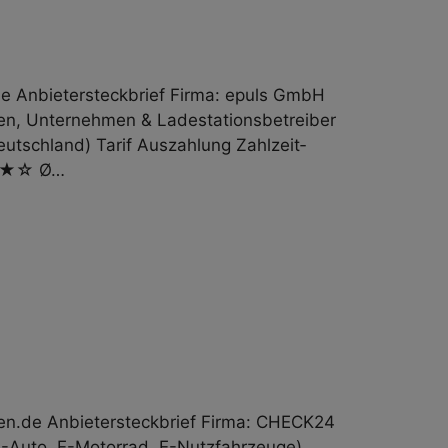
e Anbieter­steckbrief Firma: epuls GmbH
nen, Unternehmen & Lade­stations­betreiber
tschland) Tarif Auszahlung Zahl­zeit­
★★★★☆ Ø…
n.de Anbieter­steckbrief Firma: CHECK24
-Auto, E-Motorrad, E-Nutzfahrzeuge)