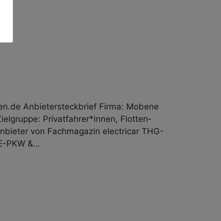
n.de Anbieter­steckbrief Firma: Mobene
gruppe: Privat­fahrer*innen, Flotten­
nbieter von Fachmagazin electricar THG-
 (E-PKW &…