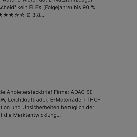
cheid¹ kein FLEX (Folgejahre) bis 90 %
ten ★★★☆☆ Ø 3,8…
 Anbieter­steckbrief Firma: ADAC SE
W, Leichtkrafträder, E-Motorräder) THG-
tion und Unsicherheiten bezüglich der
et die Marktentwicklung…