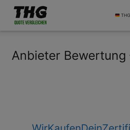
Zum
Inhalt
THG 
springen
Anbieter Bewertung 
WirKaufenDeinZertif