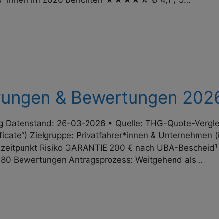
nd*innen im 2026 berichten ★★★★☆ Ø 4,1 / 5…
hrungen & Bewertungen 202
g Datenstand: 26-03-2026 • Quelle: THG-Quote-Verglei
cate“) Zielgruppe: Privat­fahrer*innen & Unternehmen (i
l­zeit­punkt Risiko GARANTIE 200 € nach UBA-Bescheid¹
80 Bewertungen Antragsprozess: Weitgehend als…