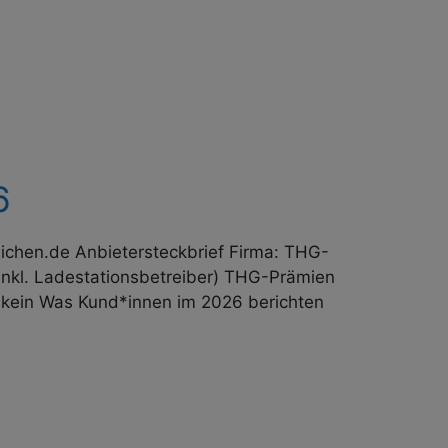
6
chen.de Anbieter­steckbrief Firma: THG-
nkl. Lade­stations­betreiber) THG-Prämien
 kein Was Kund*innen im 2026 berichten