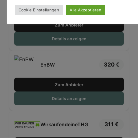
335 €
Klimaquote
Cookie Einstellungen
Alle Akzeptieren
Zum Anbieter
Details anzeigen
320 €
EnBW
Zum Anbieter
Details anzeigen
311 €
WirkaufendeineTHG