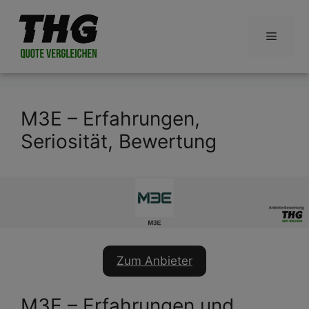
Zum
Inhalt
Menü
springen
M3E – Erfahrungen,
Seriosität, Bewertung
Zum Anbieter
M3E – Erfahrungen und