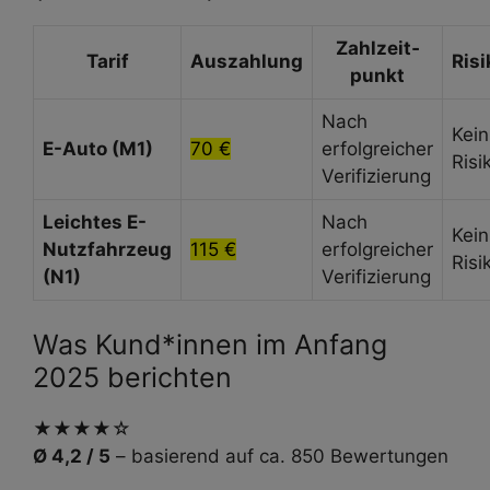
Zahl­zeit­
Tarif
Auszahlung
Risi
punkt
Nach
Kein
E-Auto (M1)
70 €
erfolgreicher
Risi
Verifizierung
Leichtes E-
Nach
Kein
Nutzfahrzeug
115 €
erfolgreicher
Risi
(N1)
Verifizierung
Was Kund*innen im Anfang
2025 berichten
★★★★☆
Ø 4,2 / 5
– basierend auf ca. 850 Bewertungen