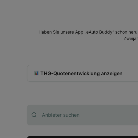
Haben Sie unsere App „eAuto Buddy“ schon herun
Zweija
THG-Quotenentwicklung anzeigen
Monat
Prei
Mai 2025