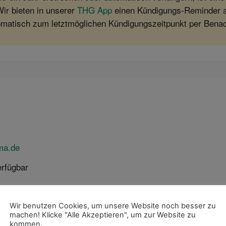
ir bieten in unserer
THG App
einen Kündigungs-Reminder an
tomatisch zum letztmöglichen Kündigungszeitpunkt per Benac
ma.de
rfügbar
Wir benutzen Cookies, um unsere Website noch besser zu
machen! Klicke "Alle Akzeptieren", um zur Website zu
kommen.