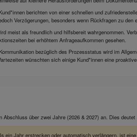
Hinweise auf kleinere Herausforderungen beim Dokumentenu
Kund*innen berichten von einer schnellen und zufriedenstel
s jedoch Verzögerungen, besonders wenn Rückfragen zu den 
d meist als freundlich und hilfsbereit wahrgenommen. Verbe
aktionszeiten bei erhöhtem Anfrageaufkommen gesehen.
Kommunikation bezüglich des Prozessstatus wird im Allgem
tezeiten wünschten sich einige Kund*innen eine proaktivere 
n Abschluss über zwei Jahre (2026 & 2027) an. Dies deutet a
ls ein Jahr erstrecken oder automatisch verlängern, ist eine