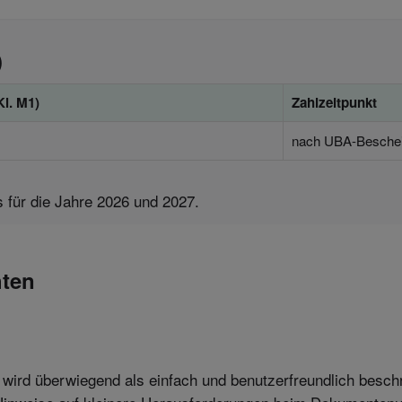
)
l. M1)
Zahl­zeit­punkt
nach UBA-Beschei
 für die Jahre 2026 und 2027.
hten
ird überwiegend als einfach und benutzerfreundlich beschrie