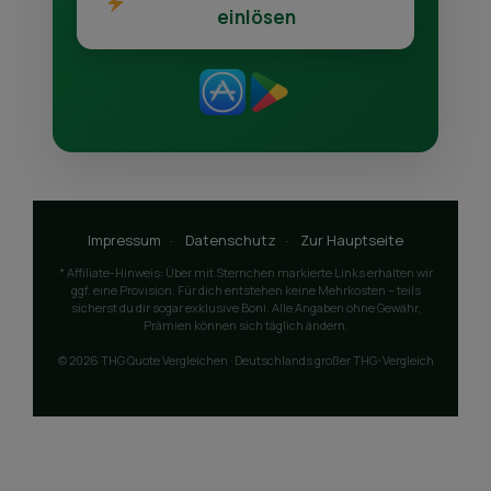
einlösen
Impressum
·
Datenschutz
·
Zur Hauptseite
* Affiliate-Hinweis: Über mit Sternchen markierte Links erhalten wir
ggf. eine Provision. Für dich entstehen keine Mehrkosten – teils
sicherst du dir sogar exklusive Boni. Alle Angaben ohne Gewähr,
Prämien können sich täglich ändern.
© 2026 THG Quote Vergleichen · Deutschlands großer THG-Vergleich