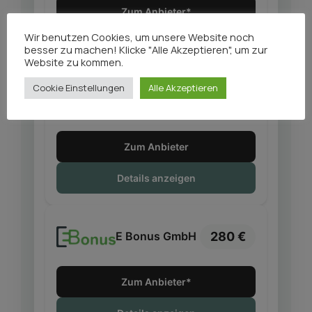
Zum Anbieter*
Wir benutzen Cookies, um unsere Website noch
Details anzeigen
besser zu machen! Klicke "Alle Akzeptieren", um zur
Website zu kommen.
Cookie Einstellungen
Alle Akzeptieren
280 €
HUK Coburg
Zum Anbieter
Details anzeigen
280 €
E Bonus GmbH
Zum Anbieter*