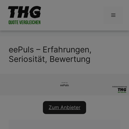
Zum
Inhalt
Menü
springen
eePuls – Erfahrungen,
Seriosität, Bewertung
Zum Anbieter