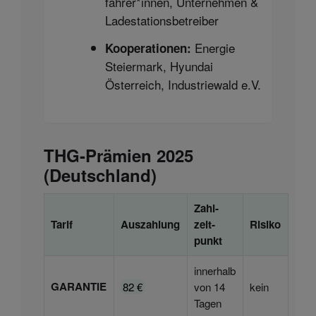
fahrer*innen, Unternehmen &
Lade­stations­betreiber
Energie
Kooperationen:
Steiermark, Hyundai
Österreich, Industriewald e.V.
THG-Prämien 2025
(Deutschland)
Zahl­
Tarif
Auszahlung
zeit­
Risiko
punkt
innerhalb
GARANTIE
82 €
von 14
kein
Tagen