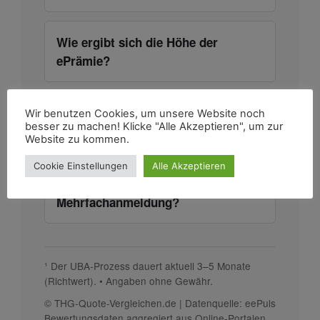
Wie ergibt sich die Höhe der
ePrämie?
Darf ich die ePrämie bei mehreren
Wir benutzen Cookies, um unsere Website noch
besser zu machen! Klicke "Alle Akzeptieren", um zur
Anbietern zugleich beantragen?
Website zu kommen.
Cookie Einstellungen
Alle Akzeptieren
Was passiert bei einer
Mehrfachanmeldung?
¹ Der UBA-Prozess dauert aktuell 3–5 Monate
(Richtwert). • Angaben ohne Gewähr.
© THG-Quote-Vergleichen.de | Datenquelle: eePuls
Bewertungs­daten aggregiert aus Online-Portalen