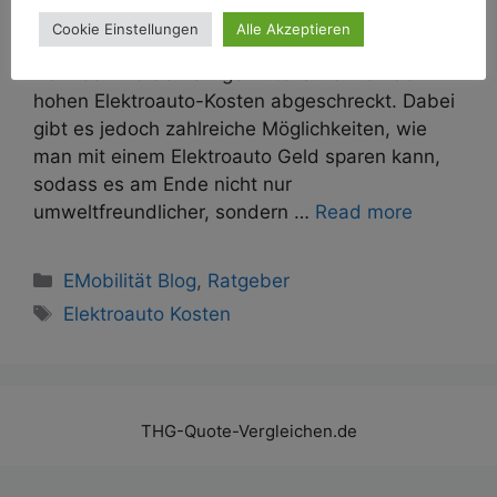
entscheiden sich immer mehr Menschen sich
Cookie Einstellungen
Alle Akzeptieren
für die Anschaffung eines Elektrofahrzeugs.
Dennoch werden einige Autokäufer von den
hohen Elektroauto-Kosten abgeschreckt. Dabei
gibt es jedoch zahlreiche Möglichkeiten, wie
man mit einem Elektroauto Geld sparen kann,
sodass es am Ende nicht nur
umweltfreundlicher, sondern …
Read more
Kategorien
EMobilität Blog
,
Ratgeber
Schlagwörter
Elektroauto Kosten
THG-Quote-Vergleichen.de